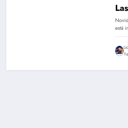
La
Novid
está i
Li
T