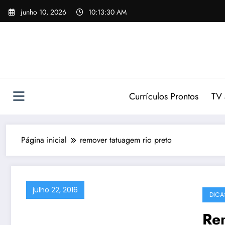
Pular
junho 10, 2026
10:13:30 AM
para
o
conteúdo
Currículos Prontos
TV 
Página inicial
remover tatuagem rio preto
julho 22, 2016
DICA
Re