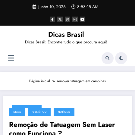
Pular
junho 10, 2026
8:53:15 AM
para
o
conteúdo
Dicas Brasil
Dicas Brasil: Encontre tudo o que procura aqui!
Página inicial
remover tatuagem em campinas
julho 22, 2016
DICAS
GENÉRICO
NOTÍCIAS
Remoção de Tatuagem Sem Laser
como Funciona ?