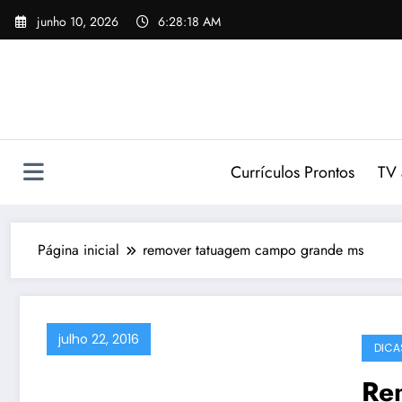
Pular
junho 10, 2026
6:28:18 AM
para
o
conteúdo
Currículos Prontos
TV 
Página inicial
remover tatuagem campo grande ms
julho 22, 2016
DICA
Re