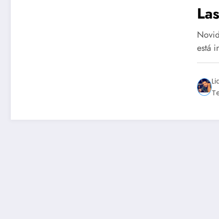
La
Novid
está i
Li
T