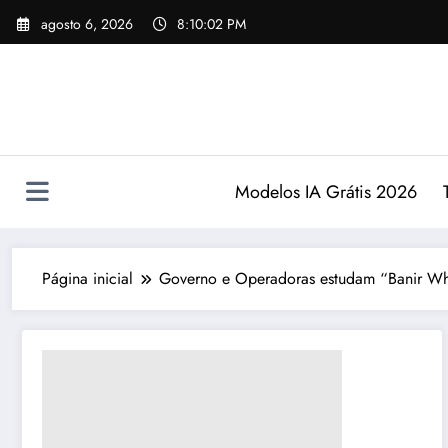
Pular
agosto 6, 2026
8:10:03 PM
para
o
conteúdo
Modelos IA Grátis 2026
Página inicial
Governo e Operadoras estudam “Banir Wh