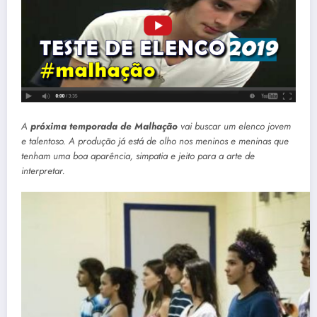
A
próxima temporada de Malhação
vai buscar um elenco jovem
e talentoso. A produção já está de olho nos meninos e meninas que
tenham uma boa aparência, simpatia e jeito para a arte de
interpretar.