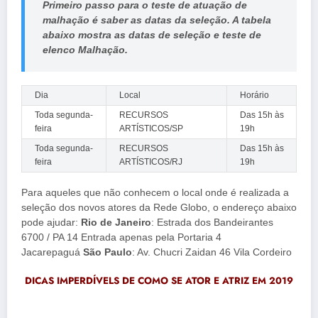
Primeiro passo para o teste de atuação de
malhação é saber as datas da seleção. A tabela
abaixo mostra as datas de seleção e teste de
elenco Malhação.
Dia
Local
Horário
Toda segunda-
RECURSOS
Das 15h às
feira
ARTÍSTICOS/SP
19h
Toda segunda-
RECURSOS
Das 15h às
feira
ARTÍSTICOS/RJ
19h
Para aqueles que não conhecem o local onde é realizada a
seleção dos novos atores da Rede Globo, o endereço abaixo
pode ajudar:
Rio de Janeiro
: Estrada dos Bandeirantes
6700 / PA 14 Entrada apenas pela Portaria 4
Jacarepaguá
São Paulo
: Av. Chucri Zaidan 46 Vila Cordeiro
DICAS IMPERDÍVELS DE COMO SE ATOR E ATRIZ EM 2019