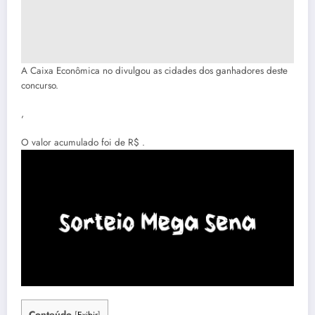
A Caixa Econômica no divulgou as cidades dos ganhadores deste
concurso.
,
O valor acumulado foi de R$ .
Conteúdo
[
Exibir
]