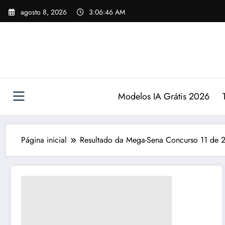
Pular
agosto 8, 2026
3:06:47 AM
para
o
conteúdo
Modelos IA Grátis 2026
Página inicial
Resultado da Mega-Sena Concurso 11 de